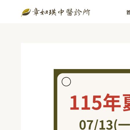
跳
至
主
要
內
容