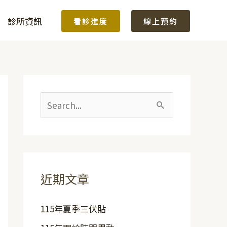
診所資訊
看診進度
線上預約
搜
尋
關
鍵
字
近期文章
:
115年夏季三伏貼